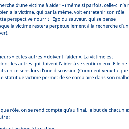
erche d’une victime à aider » (même si parfois, celle-ci n’a 
bien à la victime, qui par la même, voit entretenir son rôle
tte perspective nourrit l’Ego du sauveur, qui se pense
isque la victime restera perpétuellement à la recherche d’un
er).
urs » et les autres « doivent l’aider ». La victime est
onc les autres qui doivent l’aider à se sentir mieux. Elle ne
ents en ce sens lors d’une discussion (Comment veux-tu que 
). Le statut de victime permet de se complaire dans son malh
ue rôle, on se rend compte qu’au final, le but de chacun e
tre :
ix et actions à la victime