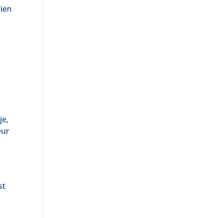
rien
je,
eur
st