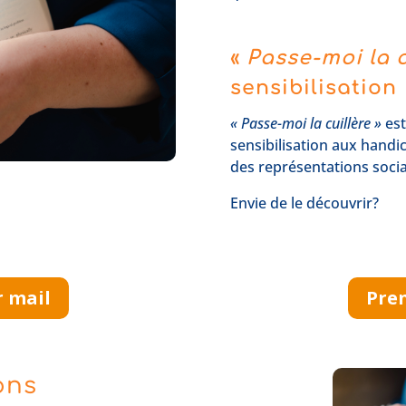
«
Passe-moi la c
sensibilisation
« Passe-moi la cuillère »
est
sensibilisation aux handica
des représentations socia
Envie de le découvrir?
r mail
Pren
ons